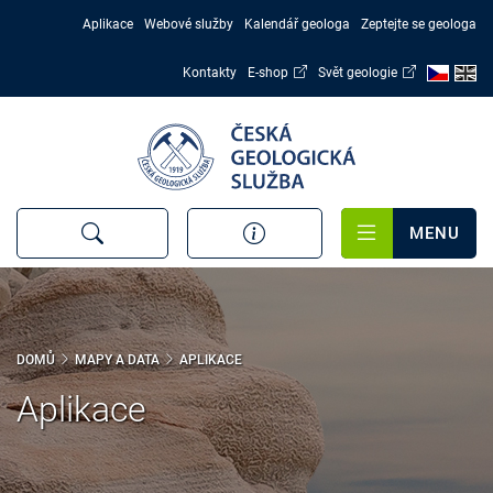
Přejít
Aplikace
Webové služby
Kalendář geologa
Zeptejte se geologa
k
hlavnímu
Kontakty
E-shop
Svět geologie
obsahu
MENU
DOMŮ
MAPY A DATA
APLIKACE
Aplikace