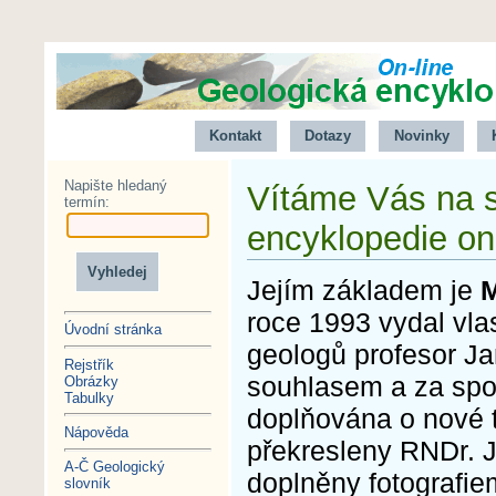
Kontakt
Dotazy
Novinky
Napište hledaný
Vítáme Vás na 
termín:
encyklopedie on
Jejím základem je
M
roce 1993 vydal vl
Úvodní stránka
geologů profesor Ja
Rejstřík
souhlasem a za spol
Obrázky
Tabulky
doplňována o nové 
Nápověda
překresleny RNDr. 
A-Č Geologický
doplněny fotografie
slovník