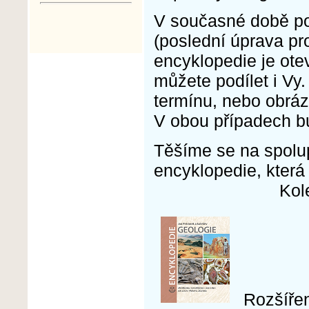
V současné době po
(poslední úprava p
encyklopedie je ote
můžete podílet i Vy
termínu, nebo obrázk
V obou případech bu
Těšíme se na spolupr
encyklopedie, která
Kolektiv 
Rozšíře