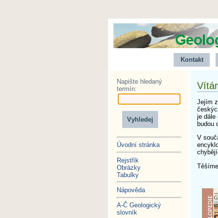
Kontakt
Napište hledaný
Vítá
termín:
Jejím 
českých
je dál
budou d
V souč
encyklo
Úvodní stránka
chybějí
Rejstřík
Těšíme 
Obrázky
Kol
Tabulky
Nápověda
A-Č Geologický
slovník