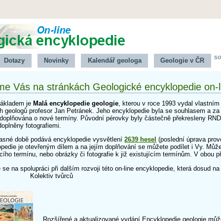
so
Dotazy
Novinky
Kalendář geologa
Geologie v ČR
me Vás na stránkách Geologické encyklopedie on-l
základem je
Malá encyklopedie geologie
, kterou v roce 1993 vydal vlastní
 geologů profesor Jan Petránek. Jeho encyklopedie byla se souhlasem a za s
e doplňována o nové termíny. Původní pérovky byly částečně překresleny RND
oplněny fotografiemi.
asné době podává encyklopedie vysvětlení
2639 hesel
(poslední úprava prov
pedie je otevřeným dílem a na jejím doplňování se můžete podílet i Vy. Můž
cího termínu, nebo obrázky či fotografie k již existujícím termínům. V obou p
se na spolupráci při dalším rozvoji této on-line encyklopedie, která dosud n
ektiv tvůrců
Rozšířené a aktualizované vydání Encyklopedie geologie můž