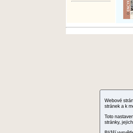
Webové stránk
stránek a k m
Toto nastave
stránky, jeji
Bližší vysvět