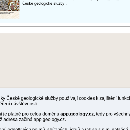
České geologické služby .
y České geologické služby používají cookies k zajištění funk
ěření návštěvnosti.
ní je platné pro celou doménu
app.geology.cz
, tedy pro všech
chž adresa začíná app.geology.cz.
lení jednotlivých pojmů, sbíraných údajů a jak se s nimi nakládá