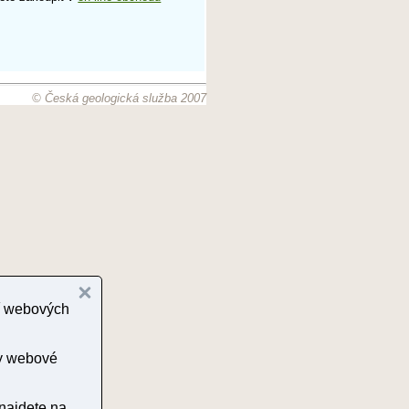
© Česká geologická služba 2007
cí webových
ny webové
 najdete na