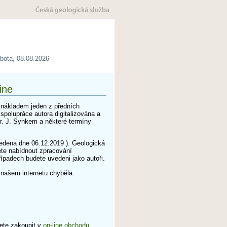
bota, 08.08.2026
ine
m nákladem jeden z předních
polupráce autora digitalizována a
r. J. Synkem a některé termíny
edena dne 06.12.2019 ). Geologická
ete nabídnout zpracování
řípadech budete uvedeni jako autoři.
a našem internetu chyběla.
ete zakoupit v
on-line obchodu