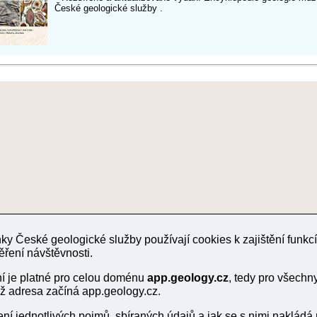
České geologické služby .
y České geologické služby používají cookies k zajištění funk
ěření návštěvnosti.
ní je platné pro celou doménu
app.geology.cz
, tedy pro všech
chž adresa začíná app.geology.cz.
lení jednotlivých pojmů, sbíraných údajů a jak se s nimi nakládá