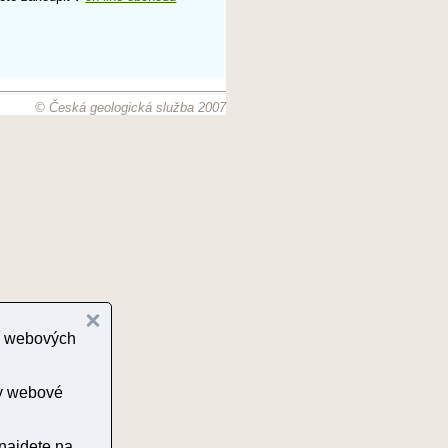
© Česká geologická služba 2007
cí webových
ny webové
 najdete na