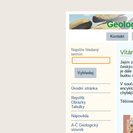
Kontakt
Napište hledaný
Vítá
termín:
Jejím 
českých
je dál
budou d
V souč
encyklo
Úvodní stránka
chybějí
Rejstřík
Těšíme 
Obrázky
Kol
Tabulky
Nápověda
A-Č Geologický
slovník