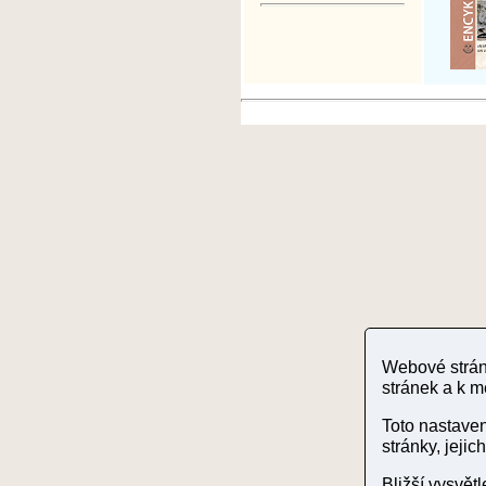
Webové stránk
stránek a k m
Toto nastave
stránky, jeji
Bližší vysvět