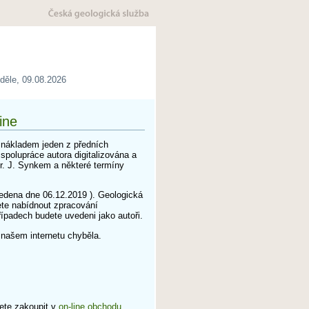
děle, 09.08.2026
ine
m nákladem jeden z předních
polupráce autora digitalizována a
r. J. Synkem a některé termíny
edena dne 06.12.2019 ). Geologická
ete nabídnout zpracování
řípadech budete uvedeni jako autoři.
a našem internetu chyběla.
ete zakoupit v
on-line obchodu