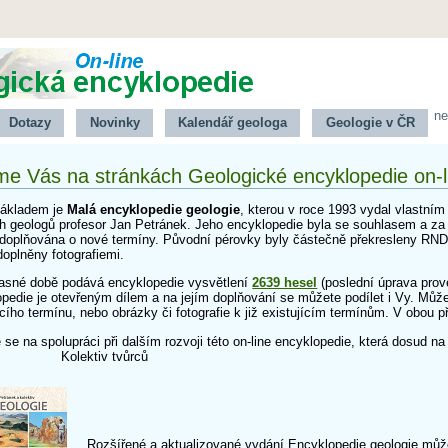
ne
Dotazy
Novinky
Kalendář geologa
Geologie v ČR
me Vás na stránkách Geologické encyklopedie on-l
základem je
Malá encyklopedie geologie
, kterou v roce 1993 vydal vlastní
 geologů profesor Jan Petránek. Jeho encyklopedie byla se souhlasem a za s
e doplňována o nové termíny. Původní pérovky byly částečně překresleny RND
oplněny fotografiemi.
asné době podává encyklopedie vysvětlení
2639 hesel
(poslední úprava prov
pedie je otevřeným dílem a na jejím doplňování se můžete podílet i Vy. Můž
cího termínu, nebo obrázky či fotografie k již existujícím termínům. V obou p
se na spolupráci při dalším rozvoji této on-line encyklopedie, která dosud n
ektiv tvůrců
Rozšířené a aktualizované vydání Encyklopedie geologie můž