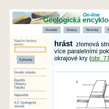
Kontakt
Dotazy
Novinky
Napište hledaný
hrást
zlomová stru
termín:
více paralelními pok
okrajové kry (
obr. 7
Úvodní stránka
Rejstřík
Obrázky
Tabulky
Nápověda
A-Č Geologický
slovník