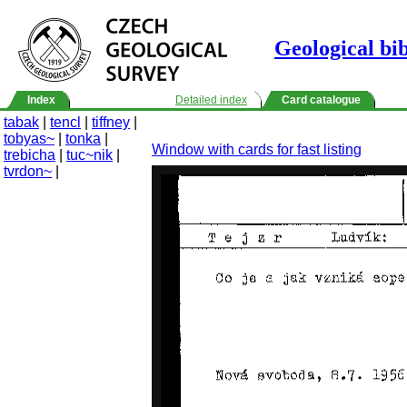
Geological bi
Index
Detailed index
Card catalogue
tabak
|
tencl
|
tiffney
|
tobyas~
|
tonka
|
Window with cards for fast listing
trebicha
|
tuc~nik
|
tvrdon~
|