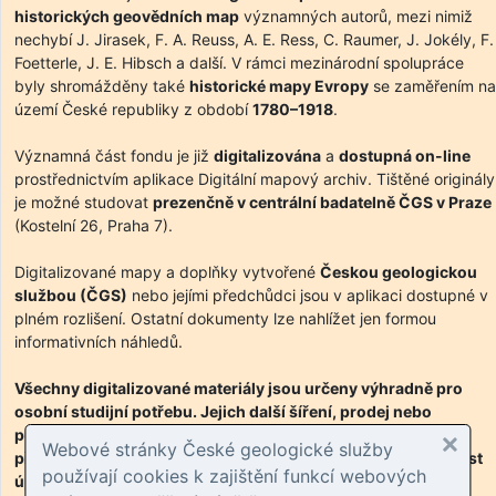
historických geovědních map
významných autorů, mezi nimiž
nechybí J. Jirasek, F. A. Reuss, A. E. Ress, C. Raumer, J. Jokély, F.
Foetterle, J. E. Hibsch a další. V rámci mezinárodní spolupráce
byly shromážděny také
historické mapy Evropy
se zaměřením na
území České republiky z období
1780–1918
.
Významná část fondu je již
digitalizována
a
dostupná on-line
prostřednictvím aplikace Digitální mapový archiv. Tištěné originály
je možné studovat
prezenčně v centrální badatelně ČGS v Praze
(Kostelní 26, Praha 7).
Digitalizované mapy a doplňky vytvořené
Českou geologickou
službou (ČGS)
nebo jejími předchůdci jsou v aplikaci dostupné v
plném rozlišení. Ostatní dokumenty lze nahlížet jen formou
informativních náhledů.
Všechny digitalizované materiály jsou určeny výhradně pro
osobní studijní potřebu. Jejich další šíření, prodej nebo
publikování bez souhlasu ČGS je v rozporu s právními
Webové stránky České geologické služby
předpisy. Při zveřejnění informací z dokumentů je nutné uvést
používají cookies k zajištění funkcí webových
úplnou citaci díla včetně archivní signatury.