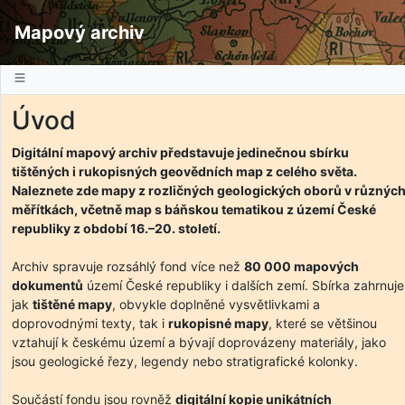
Mapový archiv
Úvod
Digitální mapový archiv představuje jedinečnou sbírku
tištěných i rukopisných geovědních map z celého světa.
Naleznete zde mapy z rozličných geologických oborů v různýc
měřítkách, včetně map s báňskou tematikou z území České
republiky z období 16.–20. století.
Archiv spravuje rozsáhlý fond více než
80 000 mapových
dokumentů
území České republiky i dalších zemí. Sbírka zahrnuje
jak
tištěné mapy
, obvykle doplněné vysvětlivkami a
doprovodnými texty, tak i
rukopisné mapy
, které se většinou
vztahují k českému území a bývají doprovázeny materiály, jako
jsou geologické řezy, legendy nebo stratigrafické kolonky.
Součástí fondu jsou rovněž
digitální kopie unikátních