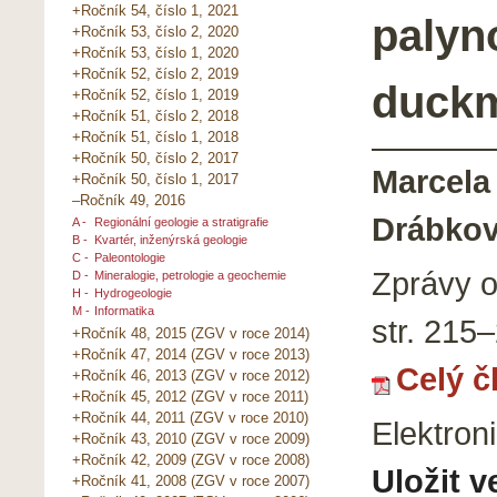
+Ročník 54, číslo 1, 2021
palyn
+Ročník 53, číslo 2, 2020
+Ročník 53, číslo 1, 2020
+Ročník 52, číslo 2, 2019
duckm
+Ročník 52, číslo 1, 2019
+Ročník 51, číslo 2, 2018
+Ročník 51, číslo 1, 2018
+Ročník 50, číslo 2, 2017
Marcela
+Ročník 50, číslo 1, 2017
–Ročník 49, 2016
Drábko
A -
Regionální geologie a stratigrafie
B -
Kvartér, inženýrská geologie
C -
Paleontologie
Zprávy 
D -
Mineralogie, petrologie a geochemie
H -
Hydrogeologie
M -
Informatika
str.
215–
+Ročník 48, 2015 (ZGV v roce 2014)
+Ročník 47, 2014 (ZGV v roce 2013)
Celý č
+Ročník 46, 2013 (ZGV v roce 2012)
+Ročník 45, 2012 (ZGV v roce 2011)
+Ročník 44, 2011 (ZGV v roce 2010)
Elektron
+Ročník 43, 2010 (ZGV v roce 2009)
+Ročník 42, 2009 (ZGV v roce 2008)
Uložit v
+Ročník 41, 2008 (ZGV v roce 2007)