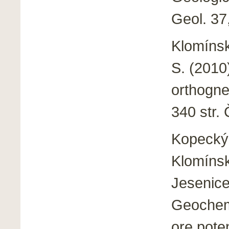
Geol. 37
Klomínsk
S. (2010)
orthogne
340 str. 
Kopecký,
Klomínsk
Jesenice
Geochemi
ore poten