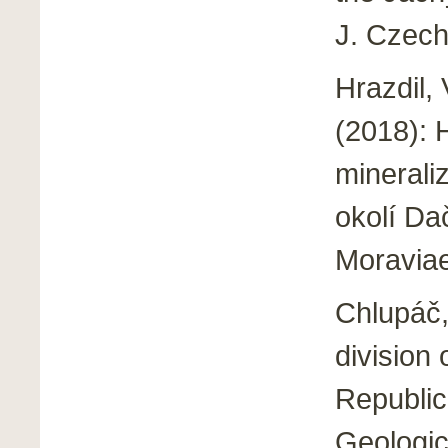
J. Czech
Hrazdil, 
(2018): 
minerali
okolí Da
Moraviae
Chlupáč, 
division
Republic
Geologic 