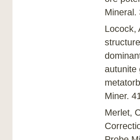
Mineral.
Locock, A
structur
dominant
autunite 
metatorb
Miner. 4
Merlet, 
Correcti
Probe Mi