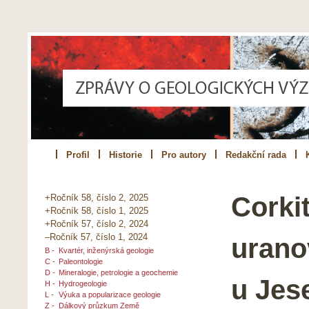
Profil
Historie
Pro autory
Redakční rada
Corkit
+Ročník 58, číslo 2, 2025
+Ročník 58, číslo 1, 2025
+Ročník 57, číslo 2, 2024
–Ročník 57, číslo 1, 2024
urano
B -
Kvartér, inženýrská geologie
C -
Paleontologie
D -
Mineralogie, petrologie a geochemie
u Jes
H -
Hydrogeologie
L -
Výuka a popularizace geologie
Z -
Dálkový průzkum Země