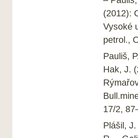
(2012): 
Vysoké u
petrol.,
Pauliš, P
Hak, J. 
Rýmařova
Bull.mine
17/2, 87
Plášil, J