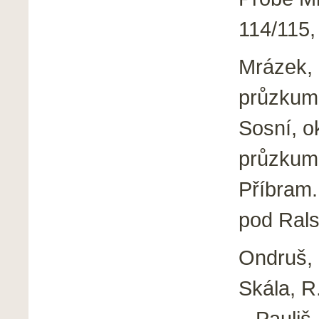
114/115,
Mrázek, 
průzkum
Sosní, o
průzkum 
Příbram.
pod Ral
Ondruš, 
Skála, R.
– Pauliš,