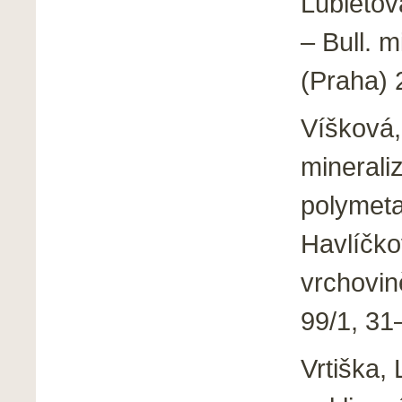
Lubietov
– Bull. m
(Praha) 
Víšková,
minerali
polymeta
Havlíčk
vrchovin
99/1, 31
Vrtiška,