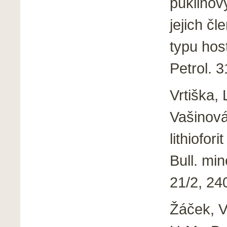
puklinov
jejich čl
typu host
Petrol. 
Vrtiška,
Vašinová
lithiofor
Bull. min
21/2, 24
Žáček, V