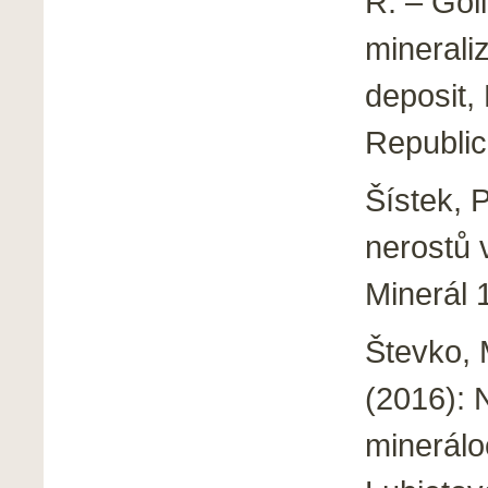
R. – Gol
minerali
deposit,
Republic
Šístek, 
nerostů
Minerál 
Števko, 
(2016): 
minerálo