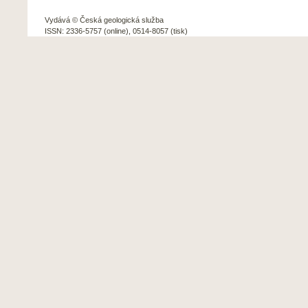
Vydává © Česká geologická služba
ISSN: 2336-5757 (online), 0514-8057 (tisk)