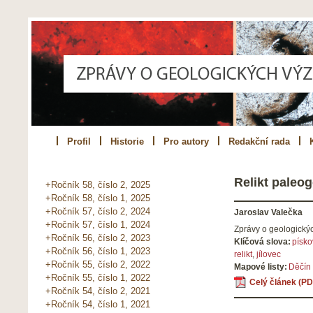
Profil
Historie
Pro autory
Redakční rada
Relikt paleo
+Ročník 58, číslo 2, 2025
+Ročník 58, číslo 1, 2025
+Ročník 57, číslo 2, 2024
Jaroslav Valečka
+Ročník 57, číslo 1, 2024
Zprávy o geologick
+Ročník 56, číslo 2, 2023
Klíčová slova:
písk
+Ročník 56, číslo 1, 2023
relikt
,
jílovec
+Ročník 55, číslo 2, 2022
Mapové listy:
Děčín
+Ročník 55, číslo 1, 2022
Celý článek (PD
+Ročník 54, číslo 2, 2021
+Ročník 54, číslo 1, 2021