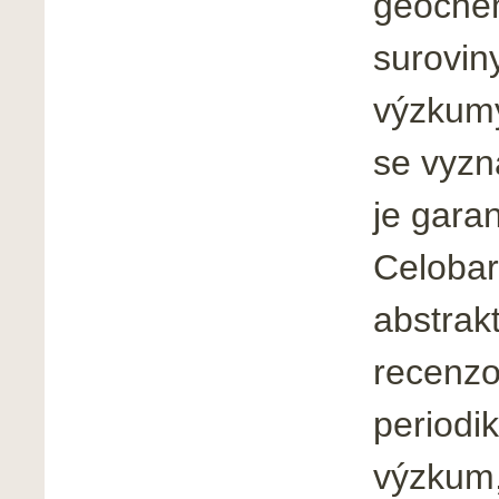
geochem
suroviny
výzkumy
se vyzn
je gara
Celobar
abstrak
recenz
periodi
výzkum,