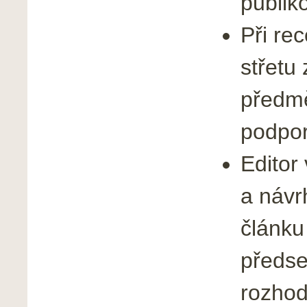
publik
Při re
střetu
předm
podpo
Editor
a návr
článku
předse
rozhod