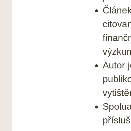
Článe
citovan
finanč
výzkum
Autor 
publik
vytišt
Spolua
příslu