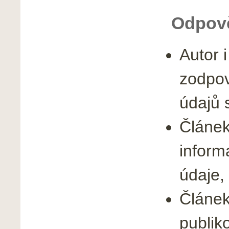
Odpově
Autor i
zodpov
údajů 
Článek
inform
údaje,
Článek
publik