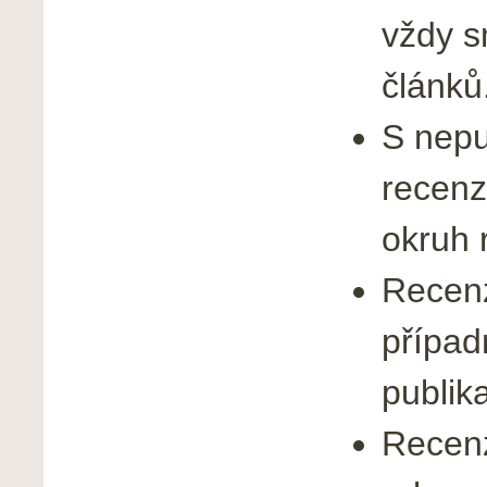
vždy s
článků
S nepu
recenz
okruh 
Recenz
případ
publika
Recenz