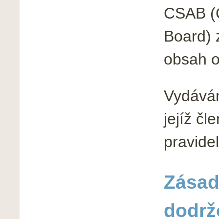
CSAB (C
Board) 
obsah o
Vydáván
jejíž č
pravidel
Zásad
dodrž