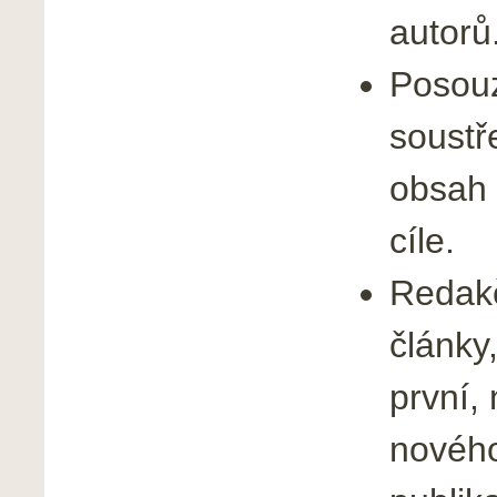
autorů
Posouz
soustř
obsah 
cíle.
Redakč
články
první,
nového