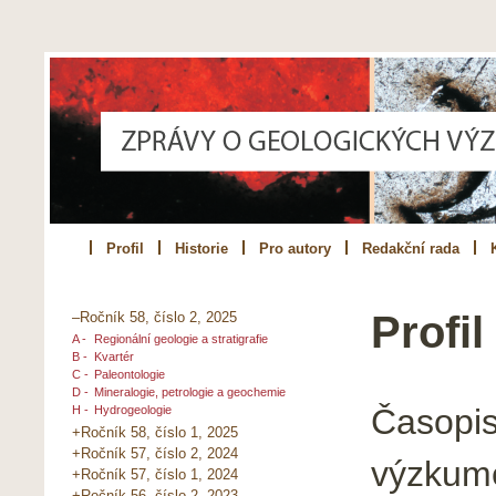
Profil
Historie
Pro autory
Redakční rada
Profi
–Ročník 58, číslo 2, 2025
A -
Regionální geologie a stratigrafie
B -
Kvartér
C -
Paleontologie
D -
Mineralogie, petrologie a geochemie
Časopis
H -
Hydrogeologie
+Ročník 58, číslo 1, 2025
+Ročník 57, číslo 2, 2024
výzkum
+Ročník 57, číslo 1, 2024
+Ročník 56, číslo 2, 2023