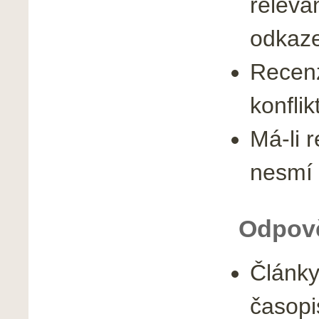
releva
odkaze
Recenz
konflik
Má-li 
nesmí 
Odpově
Články
časopi