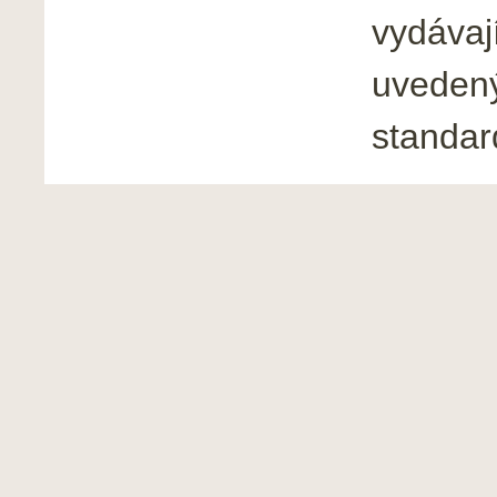
vydávají
uvedený
standar