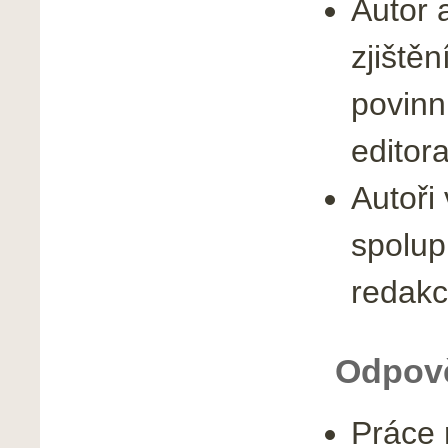
Autor a
zjiště
povinn
editora
Autoři
spolup
redakc
Odpově
Práce 