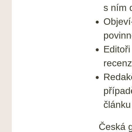
s ním 
Objeví
povinn
Editoř
recenz
Redakč
případ
článku
Česká g