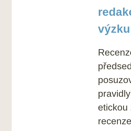
redak
výzk
Recenze
předsed
posuzov
pravidly
etickou
recenze