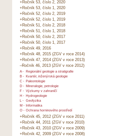
+Ročník 53, číslo 2, 2020
+Ročník 53, číslo 1, 2020
+Ročník 52, číslo 2, 2019
+Ročník 52, číslo 1, 2019
+Ročník 51, číslo 2, 2018
+Ročník 51, číslo 1, 2018
+Ročník 50, číslo 2, 2017
+Ročník 50, číslo 1, 2017
+Ročník 49, 2016
+Ročník 48, 2015 (ZGV v roce 2014)
+Ročník 47, 2014 (ZGV v roce 2013)
–Ročník 46, 2013 (ZGV v roce 2012)
A -
Regionální geologie a stratigrafie
B -
Kvartér, inženýrská geologie
C -
Paleontologie
D -
Mineralogie, petrologie
F -
Výzkumy v zahraničí
H -
Hydrogeologie
L -
Geofyzika
M -
Informatika
O -
Ochrana horninového prostředí
+Ročník 45, 2012 (ZGV v roce 2011)
+Ročník 44, 2011 (ZGV v roce 2010)
+Ročník 43, 2010 (ZGV v roce 2009)
+Ročník 42, 2009 (ZGV v roce 2008)