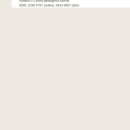
Vydává © Česká geologická služba
ISSN: 2336-5757 (online), 0514-8057 (tisk)