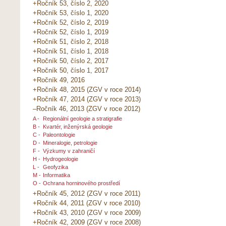
+Ročník 53, číslo 2, 2020
+Ročník 53, číslo 1, 2020
+Ročník 52, číslo 2, 2019
+Ročník 52, číslo 1, 2019
+Ročník 51, číslo 2, 2018
+Ročník 51, číslo 1, 2018
+Ročník 50, číslo 2, 2017
+Ročník 50, číslo 1, 2017
+Ročník 49, 2016
+Ročník 48, 2015 (ZGV v roce 2014)
+Ročník 47, 2014 (ZGV v roce 2013)
–Ročník 46, 2013 (ZGV v roce 2012)
A -
Regionální geologie a stratigrafie
B -
Kvartér, inženýrská geologie
C -
Paleontologie
D -
Mineralogie, petrologie
F -
Výzkumy v zahraničí
H -
Hydrogeologie
L -
Geofyzika
M -
Informatika
O -
Ochrana horninového prostředí
+Ročník 45, 2012 (ZGV v roce 2011)
+Ročník 44, 2011 (ZGV v roce 2010)
+Ročník 43, 2010 (ZGV v roce 2009)
+Ročník 42, 2009 (ZGV v roce 2008)