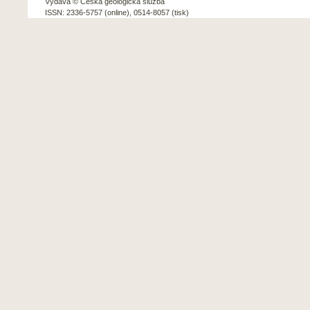
Vydává © Česká geologická služba
ISSN: 2336-5757 (online), 0514-8057 (tisk)