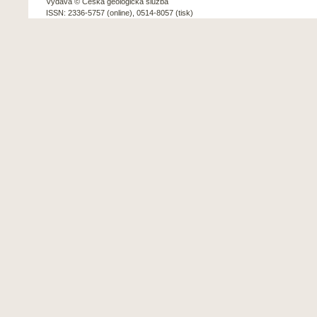
Vydává © Česká geologická služba
ISSN: 2336-5757 (online), 0514-8057 (tisk)