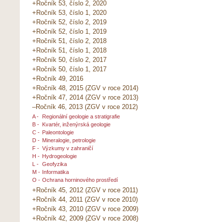
+Ročník 53, číslo 2, 2020
+Ročník 53, číslo 1, 2020
+Ročník 52, číslo 2, 2019
+Ročník 52, číslo 1, 2019
+Ročník 51, číslo 2, 2018
+Ročník 51, číslo 1, 2018
+Ročník 50, číslo 2, 2017
+Ročník 50, číslo 1, 2017
+Ročník 49, 2016
+Ročník 48, 2015 (ZGV v roce 2014)
+Ročník 47, 2014 (ZGV v roce 2013)
–Ročník 46, 2013 (ZGV v roce 2012)
A -
Regionální geologie a stratigrafie
B -
Kvartér, inženýrská geologie
C -
Paleontologie
D -
Mineralogie, petrologie
F -
Výzkumy v zahraničí
H -
Hydrogeologie
L -
Geofyzika
M -
Informatika
O -
Ochrana horninového prostředí
+Ročník 45, 2012 (ZGV v roce 2011)
+Ročník 44, 2011 (ZGV v roce 2010)
+Ročník 43, 2010 (ZGV v roce 2009)
+Ročník 42, 2009 (ZGV v roce 2008)