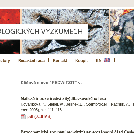
utory
Redakční rada
Kontakt
Koupit
EN
Klíčové slovo
"REDWITZIT"
v:
Mafické intruze (redwitzity) Slavkovského lesa
Kováříková,P., Siebel,W., Jelínek,E., Štemprok,M., Kachlík,V., H
roce 2005), str. 111–113
pdf (0.18 MB)
Petrochemické srovnání redwitzitů severozápadní části Čes