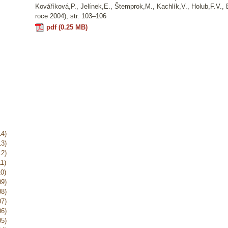
Kováříková,P., Jelínek,E., Štemprok,M., Kachlík,V., Holub,F.V.,
roce 2004), str. 103–106
pdf (0.25 MB)
14)
13)
12)
1)
0)
09)
08)
07)
06)
05)