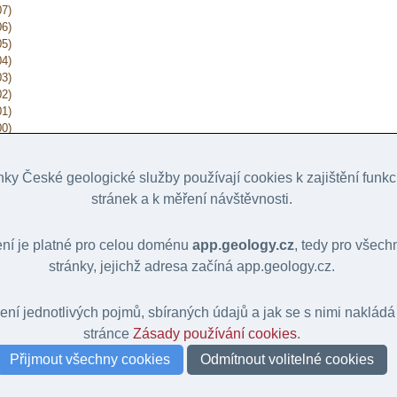
07)
06)
05)
04)
03)
02)
01)
00)
99)
98)
ky České geologické služby používají cookies k zajištění funk
97)
96)
stránek a k měření návštěvnosti.
95)
94)
ení je platné pro celou doménu
app.geology.cz
, tedy pro všec
93)
92)
stránky, jejichž adresa začíná app.geology.cz.
91)
lení jednotlivých pojmů, sbíraných údajů a jak se s nimi nakládá
stránce
Zásady používání cookies
.
Přijmout všechny cookies
Odmítnout volitelné cookies