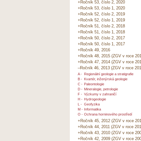
+Ročník 53, číslo 2, 2020
+Ročník 53, číslo 1, 2020
+Ročník 52, číslo 2, 2019
+Ročník 52, číslo 1, 2019
+Ročník 51, číslo 2, 2018
+Ročník 51, číslo 1, 2018
+Ročník 50, číslo 2, 2017
+Ročník 50, číslo 1, 2017
+Ročník 49, 2016
+Ročník 48, 2015 (ZGV v roce 20
+Ročník 47, 2014 (ZGV v roce 20
–Ročník 46, 2013 (ZGV v roce 201
A -
Regionální geologie a stratigrafie
B -
Kvartér, inženýrská geologie
C -
Paleontologie
D -
Mineralogie, petrologie
F -
Výzkumy v zahraničí
H -
Hydrogeologie
L -
Geofyzika
M -
Informatika
O -
Ochrana horninového prostředí
+Ročník 45, 2012 (ZGV v roce 201
+Ročník 44, 2011 (ZGV v roce 201
+Ročník 43, 2010 (ZGV v roce 20
+Ročník 42, 2009 (ZGV v roce 20