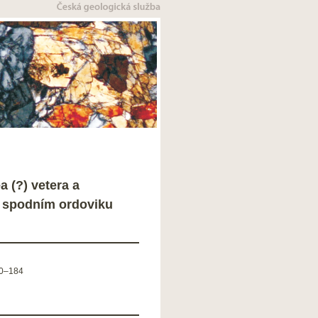
a (?) vetera a
e spodním ordoviku
0–184