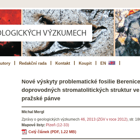
utory
Redakční rada
Kontakt
Koupit
EN
Nové výskyty problematické fosilie Berenice
doprovodných stromatolitických struktur v
pražské pánve
Michal Mergl
Zprávy o geologických výzkumech
46, 2013 (ZGV v roce 2012)
,
str.
18
Mapové listy:
Plzeň (12-33)
Celý článek (PDF, 1.22 MB)