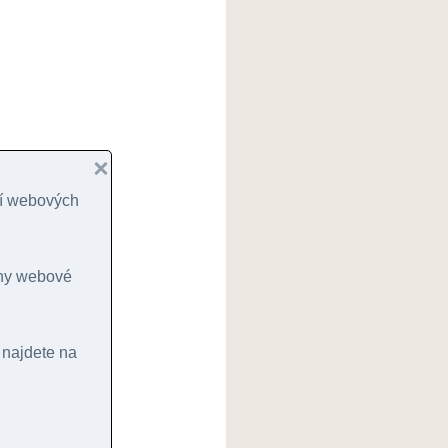
cí webových
hny webové
 najdete na