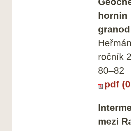
Geoche
hornin
granodi
Heřmáne
ročník 
80–82
pdf (
lnterme
mezi R