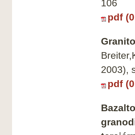
106
pdf (
Granit
Breiter
2003), 
pdf (
Bazalto
granodi