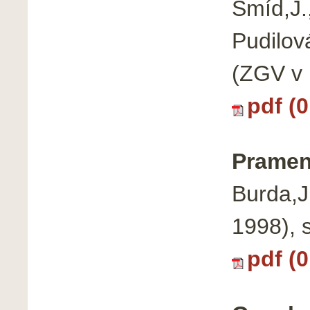
Šmíd,J.
Pudilov
(ZGV v 
pdf (
Pramen
Burda,J
1998), 
pdf (