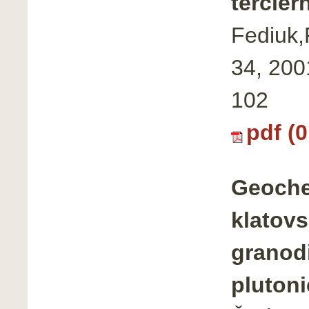
terciér
Fediuk,F
34, 200
102
pdf (
Geoche
klatov
granodi
pluton