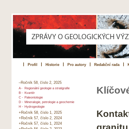
Profil
Historie
Pro autory
Redakční rada
–Ročník 58, číslo 2, 2025
Klíčov
A -
Regionální geologie a stratigrafie
B -
Kvartér
C -
Paleontologie
D -
Mineralogie, petrologie a geochemie
H -
Hydrogeologie
Kontak
+Ročník 58, číslo 1, 2025
+Ročník 57, číslo 2, 2024
+Ročník 57, číslo 1, 2024
granit
+Ročník 56, číslo 2, 2023