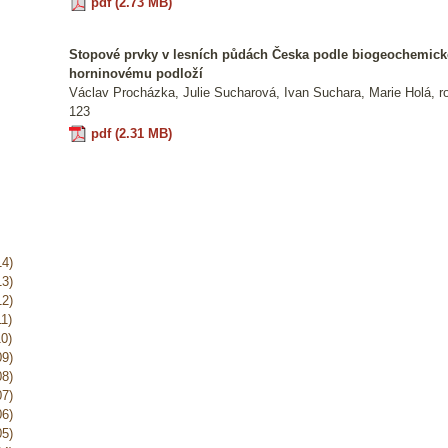
pdf (2.73 MB)
Stopové prvky v lesních půdách Česka podle biogeochemické
horninovému podloží
Václav Procházka, Julie Sucharová, Ivan Suchara, Marie Holá, roč
123
pdf (2.31 MB)
14)
13)
12)
1)
0)
09)
08)
07)
06)
05)