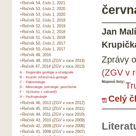
+Ročník 54, číslo 1, 2021
červn
+Ročník 53, číslo 2, 2020
+Ročník 53, číslo 1, 2020
+Ročník 52, číslo 2, 2019
+Ročník 52, číslo 1, 2019
Jan Malí
+Ročník 51, číslo 2, 2018
+Ročník 51, číslo 1, 2018
Krupičk
+Ročník 50, číslo 2, 2017
+Ročník 50, číslo 1, 2017
+Ročník 49, 2016
Zprávy 
+Ročník 48, 2015 (ZGV v roce 2014)
–Ročník 47, 2014 (ZGV v roce 2013)
(ZGV v r
A -
Regionální geologie a stratigrafie
B -
Kvartér, inženýrská geologie
Mapové listy:
C -
Paleontologie
Tr
D -
Mineralogie, petrologie, geochemie
F -
Výzkumy v zahraničí
Celý č
H -
Hydrogeologie
+Ročník 46, 2013 (ZGV v roce 2012)
+Ročník 45, 2012 (ZGV v roce 2011)
+Ročník 44, 2011 (ZGV v roce 2010)
+Ročník 43, 2010 (ZGV v roce 2009)
Literat
+Ročník 42, 2009 (ZGV v roce 2008)
+Ročník 41, 2008 (ZGV v roce 2007)