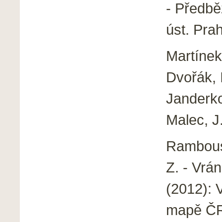
- Předbě
úst. Pra
Martínek,
Dvořák, I
Janderko
Malec, J.
Rambouse
Z. - Vrán
(2012): 
mapě ČR